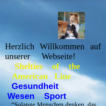
Herzlich Willkommen auf
unserer Webseite!
Shelties
of the
American Line
Gesundheit
Wesen Sport
“
Solange Menschen denken, das