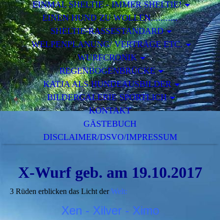
EINMAL SHELTIE - IMMER SHELTIE!
EINEN HUND ZU WOLLEN...........
SHELTIE-RASSESTANDARD
WELPENPLANUNG/ VERTRÄGE ETC.
WURFCRONIK
REGENBOGENBRÜCKE
KATJA ALS HUNDEAUSBILDER
BILDERGALERIE SPORTLICH
KONTAKT
GÄSTEBUCH
DISCLAIMER/DSVO/IMPRESSUM
X-Wurf geb. am 19.10.2017
3 Rüden erblicken das Licht der
Welt:
Xen - Xilver - Ximo