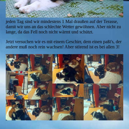
jeden Tag sind wir mindestens 1 Mal draußen auf der Terasse,
damit wir uns an das schlechte Wetter gewöhnen. Aber nicht zu
lange, da das Fell noch nicht wärmt und schützt.
Jetzt versuchen wir es mit einem Geschirr, dem einen paßt's, der
andere muß noch rein wachsen! Aber störend ist es bei allen 3!