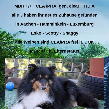
MDR +/+ CEA /PRA gen. clear HD A
alle 3 haben ihr neues Zuhause gefunden
in Aachen - Hamminkeln - Luxemburg
Esko - Scotty - Shaggy
alle Welpen sind CEA/PRA frei lt. DOK
MDR +/+ lt. Elternstatus