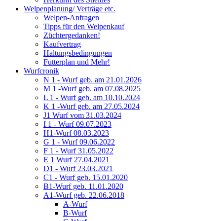
Welpenplanung/ Verträge etc.
Welpen-Anfragen
Tipps für den Welpenkauf
Züchtergedanken!
Kaufvertrag
Haltungsbedingungen
Futterplan und Mehr!
Wurfcronik
N 1 - Wurf geb. am 21.01.2026
M 1 -Wurf geb. am 07.08.2025
L 1 - Wurf geb. am 10.10.2024
K 1 -Wurf geb. am 27.05.2024
J1 Wurf vom 31.03.2024
I 1 - Wurf 09.07.2023
H1-Wurf 08.03.2023
G 1 - Wurf 09.06.2022
F 1 - Wurf 31.05.2022
E 1 Wurf 27.04.2021
D1 - Wurf 23.03.2021
C1 - Wurf geb. 15.01.2020
B1-Wurf geb. 11.01.2020
A1-Wurf geb. 22.06.2018
A-Wurf
B-Wurf