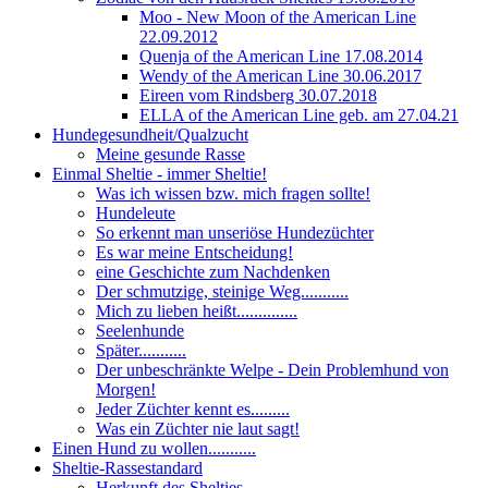
Moo - New Moon of the American Line
22.09.2012
Quenja of the American Line 17.08.2014
Wendy of the American Line 30.06.2017
Eireen vom Rindsberg 30.07.2018
ELLA of the American Line geb. am 27.04.21
Hundegesundheit/Qualzucht
Meine gesunde Rasse
Einmal Sheltie - immer Sheltie!
Was ich wissen bzw. mich fragen sollte!
Hundeleute
So erkennt man unseriöse Hundezüchter
Es war meine Entscheidung!
eine Geschichte zum Nachdenken
Der schmutzige, steinige Weg...........
Mich zu lieben heißt..............
Seelenhunde
Später...........
Der unbeschränkte Welpe - Dein Problemhund von
Morgen!
Jeder Züchter kennt es.........
Was ein Züchter nie laut sagt!
Einen Hund zu wollen...........
Sheltie-Rassestandard
Herkunft des Shelties