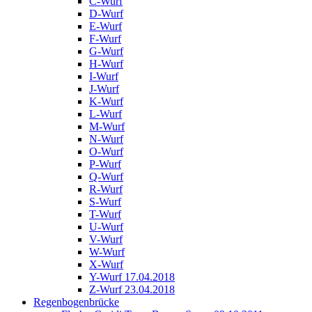
C-Wurf
D-Wurf
E-Wurf
F-Wurf
G-Wurf
H-Wurf
I-Wurf
J-Wurf
K-Wurf
L-Wurf
M-Wurf
N-Wurf
O-Wurf
P-Wurf
Q-Wurf
R-Wurf
S-Wurf
T-Wurf
U-Wurf
V-Wurf
W-Wurf
X-Wurf
Y-Wurf 17.04.2018
Z-Wurf 23.04.2018
Regenbogenbrücke