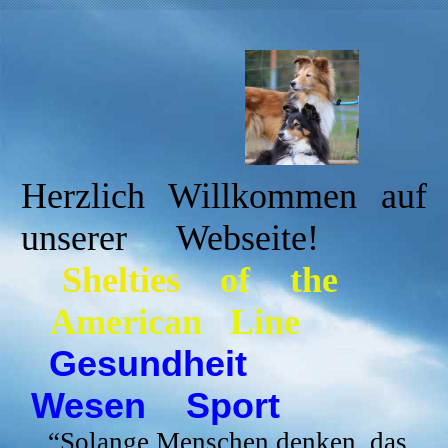
Herzlich Willkommen auf
unserer Webseite!
Shelties
of the
American Line
Gesundheit
Wesen Sport
“
Solange Menschen denken, das