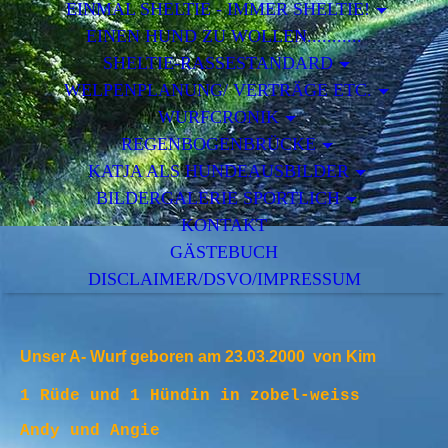
EINMAL SHELTIE - IMMER SHELTIE!
EINEN HUND ZU WOLLEN...........
SHELTIE-RASSESTANDARD
WELPENPLANUNG/ VERTRÄGE ETC.
WURFCRONIK
REGENBOGENBRÜCKE
KATJA ALS HUNDEAUSBILDER
BILDERGALERIE SPORTLICH
KONTAKT
GÄSTEBUCH
DISCLAIMER/DSVO/IMPRESSUM
Unser A- Wurf geboren am 23.03.2000 von Kim
1 Rüde und 1 Hündin in zobel-weiss
Andy und Angie