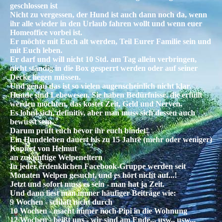
geschlossen ist
Nicht zu vergessen, der Hund ist auch dann noch da, wenn
ihr alle wieder in den Urlaub fahren wollt und wenn euer
Homeoffice vorbei ist.
Er möchte mit Euch alt werden, Teil Eurer Familie sein und
mit Euch leben.
Er darf und will nicht 10 Std. am Tag allein verbringen,
nicht ständig in die Box gesperrt werden oder auf seiner
Decke liegen müssen.
Und genau das ist so vielen augenscheinlich nicht klar.
Hunde sind Lebewesen. Sie haben Bedürfnisse, die erfüllt
werden möchten, das kostet Zeit, Geld und Nerven.
Es lohnt sich, definitiv, aber man muss sich dessen auch
bewusst sein
Darum prüft euch bevor ihr euch bindet!
Ein Hundeleben dauert bis zu 15 Jahre (mehr oder weniger)
Kopiert von Helmut
an zukünftige Welpeneltern
In jeder erdenklichen Facebook-Gruppe werden seit
Monaten Welpen gesucht, und es hört nicht auf...!
Jetzt und sofort muss es sein - man hat ja Zeit.
Und dann liest man immer häufiger Beiträge wie:
9 Wochen - schläft nicht durch
10 Wochen - macht immer noch Pipi in die Wohnung
12 Wochen - beißt uns - wir sind am Ende... usw., usw...