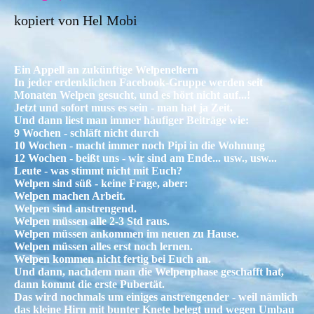
kopiert von Hel
Mob
i
Ein Appell an zukünftige Welpeneltern
In jeder erdenklichen Facebook-Gruppe werden seit
Monaten Welpen gesucht, und es hört nicht auf...!
Jetzt und sofort muss es sein - man hat ja Zeit.
Und dann liest man immer häufiger Beiträge wie:
9 Wochen - schläft nicht durch
10 Wochen - macht immer noch Pipi in die Wohnung
12 Wochen - beißt uns - wir sind am Ende... usw., usw...
Leute - was stimmt nicht mit Euch?
Welpen sind süß - keine Frage, aber:
Welpen machen Arbeit.
Welpen sind anstrengend.
Welpen müssen alle 2-3 Std raus.
Welpen müssen ankommen im neuen zu Hause.
Welpen müssen alles erst noch lernen.
Welpen kommen nicht fertig bei Euch an.
Und dann, nachdem man die Welpenphase geschafft hat,
dann kommt die erste Pubertät.
Das wird nochmals um einiges anstrengender - weil nämlich
das kleine Hirn mit bunter Knete belegt und wegen Umbau