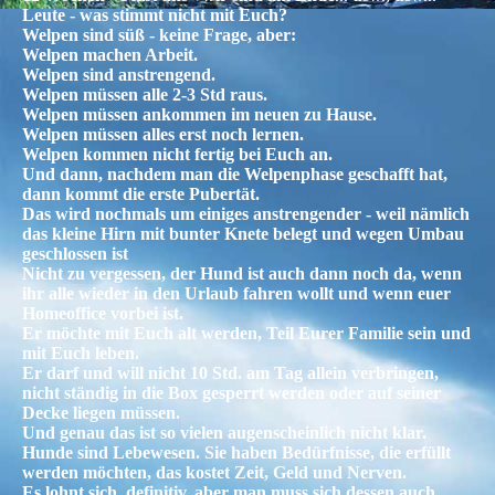
Leute - was stimmt nicht mit Euch?
Welpen sind süß - keine Frage, aber:
Welpen machen Arbeit.
Welpen sind anstrengend.
Welpen müssen alle 2-3 Std raus.
Welpen müssen ankommen im neuen zu Hause.
Welpen müssen alles erst noch lernen.
Welpen kommen nicht fertig bei Euch an.
Und dann, nachdem man die Welpenphase geschafft hat,
dann kommt die erste Pubertät.
Das wird nochmals um einiges anstrengender - weil nämlich
das kleine Hirn mit bunter Knete belegt und wegen Umbau
geschlossen ist
Nicht zu vergessen, der Hund ist auch dann noch da, wenn
ihr alle wieder in den Urlaub fahren wollt und wenn euer
Homeoffice vorbei ist.
Er möchte mit Euch alt werden, Teil Eurer Familie sein und
mit Euch leben.
Er darf und will nicht 10 Std. am Tag allein verbringen,
nicht ständig in die Box gesperrt werden oder auf seiner
Decke liegen müssen.
Und genau das ist so vielen augenscheinlich nicht klar.
Hunde sind Lebewesen. Sie haben Bedürfnisse, die erfüllt
werden möchten, das kostet Zeit, Geld und Nerven.
Es lohnt sich, definitiv, aber man muss sich dessen auch