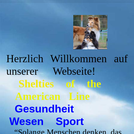
Herzlich Willkommen auf
unserer Webseite!
Shelties
of the
American Line
Gesundheit
Wesen Sport
“
Solange Menschen denken, das