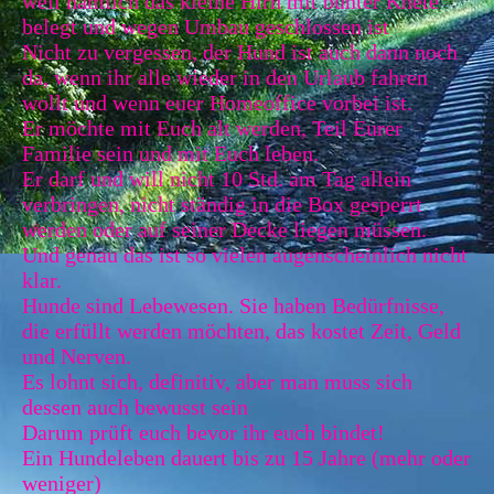
weil nämlich das kleine Hirn mit bunter Knete
belegt und wegen Umbau geschlossen ist
Nicht zu vergessen, der Hund ist auch dann noch
da, wenn ihr alle wieder in den Urlaub fahren
wollt und wenn euer Homeoffice vorbei ist.
Er möchte mit Euch alt werden, Teil Eurer
Familie sein und mit Euch leben.
Er darf und will nicht 10 Std. am Tag allein
verbringen, nicht ständig in die Box gesperrt
werden oder auf seiner Decke liegen müssen.
Und genau das ist so vielen augenscheinlich nicht
klar.
Hunde sind Lebewesen. Sie haben Bedürfnisse,
die erfüllt werden möchten, das kostet Zeit, Geld
und Nerven.
Es lohnt sich, definitiv, aber man muss sich
dessen auch bewusst sein
Darum prüft euch bevor ihr euch bindet!
Ein Hundeleben dauert bis zu 15 Jahre (mehr oder
weniger)