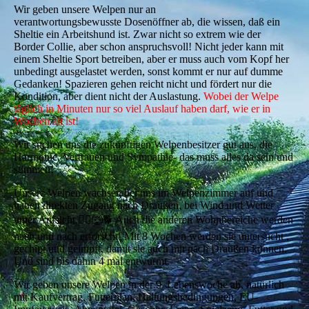
Wir geben unsere Welpen nur an
verantwortungsbewusste Dosenöffner ab, die wissen, daß ein
Sheltie ein Arbeitshund ist. Zwar nicht so extrem wie der
Border Collie, aber schon anspruchsvoll! Nicht jeder kann mit
einem Sheltie Sport betreiben, aber er muss auch vom Kopf her
unbedingt ausgelastet werden, sonst kommt er nur auf dumme
Gedanken! Spazieren gehen reicht nicht und fördert nur die
Kondition, aber dient nicht der Auslastung.
Wobei der Welpe
täglich in Minuten nur so viel Auslauf haben darf, wie er in
Wochen alt ist!
Wir suchen uns die zukünftigen Welpenbesitzer gut aus, die
Harmonie, Vertrauen und Sympathie- das muss alles da sein und
stimmen!
Unsere Welpen wachsen bei uns im Welpenzimmer auf und
haben direkten Zugang nach Draußen, bei Wind und Wetter
unter Aufsicht.🧎‍♀️🐺🐕 Auch die anderen Wohnbereiche werden
nach und nach erforscht! Mit 8 Wochen werden sie untersucht ,
gechipt und geimpft, damit sie auch mit nach Draußen können.
Und sind bis dahin 4 mal entwurmt.
Wir geben unsere Welpen in der 9. Lebenswoche ab, natürlich
mit Kaufvertrag, Futterplan, Haltungsbedingungen, EU-