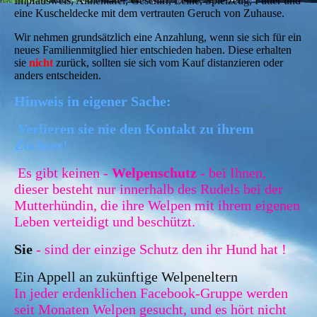
Impfausweis, Ahnentafel, Geschirr, Leine, Spielzeug, Futter und
eine Kuscheldecke mit dem vertrauten Geruch von Zuhause.
Wir nehmen grundsätzlich eine Anzahlung, wenn sie sich für ein
neues Familienmitglied hier entschieden haben. Diese erhalten
sie
nicht
zurück, sollten sie sich vom Kauf distanzieren oder
anders entscheiden.
Hinweis in eigener Sache:
Verlieren sie nie den Kontakt zu ihrem
Züchter!
Es gibt keinen -
Welpenschutz
- bei Ihnen,
dieser besteht nur innerhalb des Rudels bei der
Mutterhündin, die ihre Welpen mit ihrem eigenen
Leben verteidigt und beschützt.
Sie
- sind der einzige Schutz den ihr Hund hat !
Ein Appell an zukünftige Welpeneltern
In jeder erdenklichen Facebook-Gruppe werden
seit Monaten Welpen gesucht, und es hört nicht