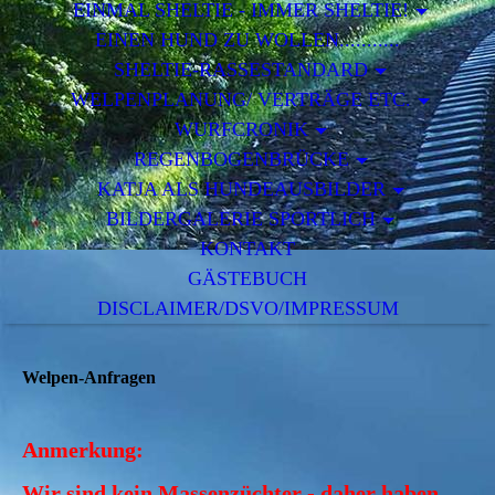
EINMAL SHELTIE - IMMER SHELTIE!
EINEN HUND ZU WOLLEN...........
SHELTIE-RASSESTANDARD
WELPENPLANUNG/ VERTRÄGE ETC.
WURFCRONIK
REGENBOGENBRÜCKE
KATJA ALS HUNDEAUSBILDER
BILDERGALERIE SPORTLICH
KONTAKT
GÄSTEBUCH
DISCLAIMER/DSVO/IMPRESSUM
Welpen-Anfragen
Anmerkung:
Wir sind kein Massenzüchter - daher haben