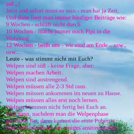
auf...!
Jetzt und sofort muss es sein - man hat ja Zeit.
Und dann liest man immer häufiger Beiträge wie:
9 Wochen - schläft nicht durch
10 Wochen - macht immer noch Pipi in die
Wohnung
12 Wochen - beißt uns - wir sind am Ende... usw.,
usw...
Leute - was stimmt nicht mit Euch?
Welpen sind süß - keine Frage, aber:
Welpen machen Arbeit.
Welpen sind anstrengend.
Welpen müssen alle 2-3 Std raus.
Welpen müssen ankommen im neuen zu Hause.
Welpen müssen alles erst noch lernen.
Welpen kommen nicht fertig bei Euch an.
Und dann, nachdem man die Welpenphase
geschafft hat, dann kommt die erste Pubertät.
Das wird nochmals um einiges anstrengender -