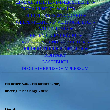
EINMAL SHELTIE - IMMER SHELTIE!
EINEN HUND ZU WOLLEN...........
SHELTIE-RASSESTANDARD
WELPENPLANUNG/ VERTRÄGE ETC.
WURFCRONIK
REGENBOGENBRÜCKE
KATJA ALS HUNDEAUSBILDER
BILDERGALERIE SPORTLICH
KONTAKT
GÄSTEBUCH
DISCLAIMER/DSVO/IMPRESSUM
ein netter Satz - ein kleiner Gruß,
überleg' nicht lange - tu's!
Gästebuch