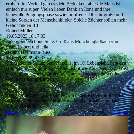
erobert. Im Vorfeld gab es viele Bedenken, aber die Maus ist
einfach nur super. Vielen lieben Dank an Ilona und ihre
liebevolle Prägungsphase sowie ihr offenes Ohr für große und
kleine Sorgen der Menschenkinder. Solche Züchter sollten mehr
Gehör finden !!!!
Robert Müller
19.05.2023
18:17:03
Eine wunderschöne Seite. Gruß aus Mönchengladbach von
Petra, Robert und leila
Bettina Hoffmann/Russ
30.03.2022
09:43:33
Unser kleiner Schatz Sam/Nagel ist im 10. Lebensjahr, liebt den
Hundekurs Dog gone Square und ist fit wie am ersten Tag. Er ist
unser Sonnenschein, für den wir immer dankbar sein werden.
Grüße aus Kamp-Lintfort
Evelin Kick
14.10.2019
22:11:10
Sehr schöne Seite. Tolle Bilder vom netten Rudel und für mich
als kein Shelti Kenner sehr informativ. Macht weiter so. Liebe
Grüße Evelin Kick
Weiter
Anzeigen: 5
10
20