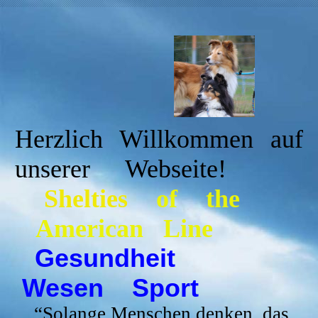
Herzlich Willkommen auf
unserer Webseite!
Shelties
of the
American Line
Gesundheit
Wesen Sport
“
Solange Menschen denken, das