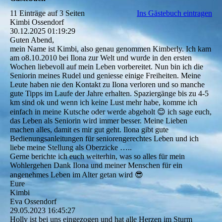
11 Einträge auf 3 Seiten
Ins Gästebuch eintragen
Kimbi Ossendorf
30.12.2025
01:19:29
Guten Abend,
mein Name ist Kimbi, also genau genommen Kimberly. Ich kam
am o8.10.2010 bei Ilona zur Welt und wurde in den ersten
Wochen liebevoll auf mein Leben vorbereitet. Nun bin ich die
Seniorin meines Rudel und geniesse einige Freiheiten. Meine
Leute haben nie den Kontakt zu Ilona verloren und so manche
gute Tipps im Laufe der Jahre erhalten. Spaziergänge bis zu 4-5
km sind ok und wenn ich keine Lust mehr habe, komme ich
einfach in meine Kutsche oder werde abgeholt 😊 ich sage euch,
das Leben als Seniorin wird immer besser. Meine Lieben
machen alles, damit es mir gut geht. Ilona gibt gute
Bedienungsanleitungen für seniorengerechtes Leben und ich
liebe meine Stellung als Oberzicke …..
Gerne berichte ich euch weiterhin, was so alles für mein
Wohlergehen Dank Ilona und meiner Menschen für ein
angenehmes Leben im Alter getan wird 😎
Eure
Kimbi
Eva Ossendorf
29.05.2023
16:45:27
Holly ist bei uns eingezogen und hat alle Herzen im Sturm