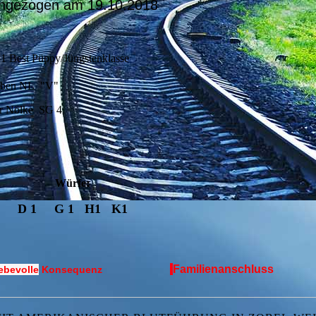
ingezogen am 19.10.2018
1 Best Püppy/Jüngstenklasse
auben NL "V"
rr Nölke SG 4
:
Würfe
D 1 G 1 H1 K1
Familienanschluss
ebevolle
Konsequenz