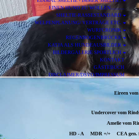
EINMAL SHELTIE - IMMER SHELTIE!
EINEN HUND ZU WOLLEN...........
SHELTIE-RASSESTANDARD
WELPENPLANUNG/ VERTRÄGE ETC.
WURFCRONIK
REGENBOGENBRÜCKE
KATJA ALS HUNDEAUSBILDER
BILDERGALERIE SPORTLICH
KONTAKT
GÄSTEBUCH
DISCLAIMER/DSVO/IMPRESSUM
Eireen vom
Undercover vom Rinds
Amelie vom Ri
HD - A MDR +/+ CEA gen. frei 