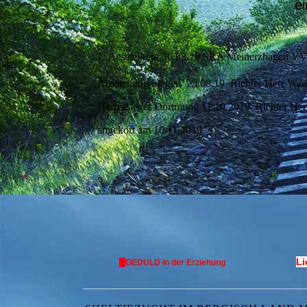
e
1. Ausstellung 30.03.19 SRA Meinerzhagen VV
Ausstellung Siegen 25.08.19 Richter Herr W
Herbstsieger Dortmund 11.10.2019 Richter He
angekört am 10.11.2019
Li
GEDULD in der Erziehung