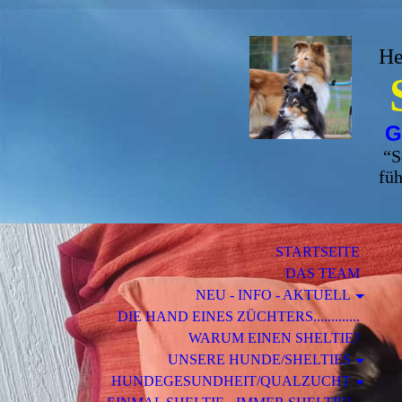
He
G
“
S
füh
STARTSEITE
DAS TEAM
NEU - INFO - AKTUELL
DIE HAND EINES ZÜCHTERS.............
WARUM EINEN SHELTIE?
UNSERE HUNDE/SHELTIES
HUNDEGESUNDHEIT/QUALZUCHT