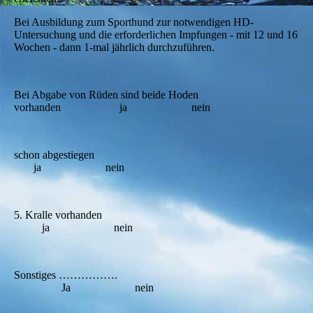
Bei Ausbildung zum Sporthund zur notwendigen HD-
Untersuchung und die erforderlichen Impfungen - mit 12 und 16
Wochen - dann 1-mal jährlich durchzuführen.
Bei Abgabe von Rüden sind beide Hoden
vorhanden ja nein
schon abgestiegen
ja nein
5. Kralle vorhanden
ja nein
Sonstiges …………….
Ja nein