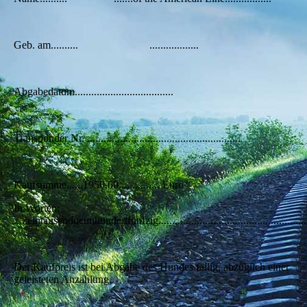
Geb. am.......... ..................
Abgabedatum....................................
Transponder Nr. ........................................................
Kaufsumme......1950,00............... Euro
In Worten:
.....eintausendneunhundertfünfzig.......................................................
Der Kaufpreis ist bei Abgabe des Hundes fällig, abzüglich einer
geleisteten Anzahlung.