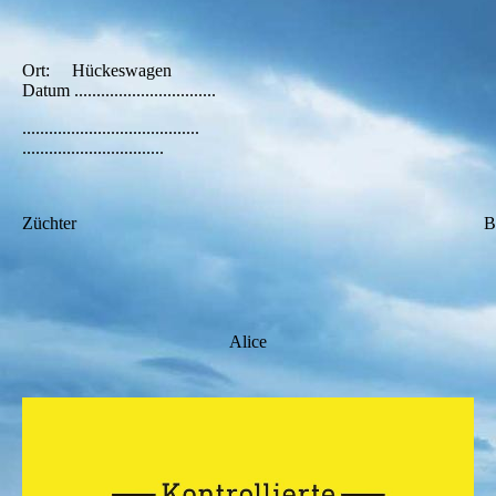
Ort: Hückeswagen
Datum ................................
........................................
................................
Züchter Besitz
Alice