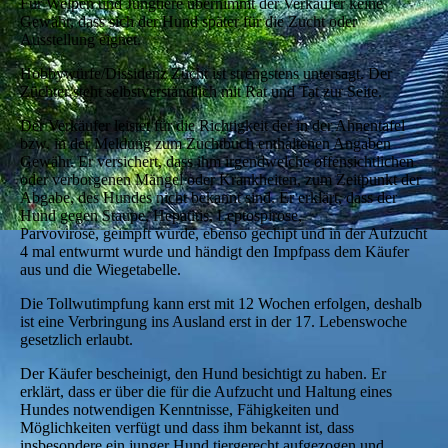
Für Welpen und Jungtiere übernimmt der Verkäufer keine
Gewähr, dass sich der Hund später für die Zucht oder
Ausstellung eignet.
Hobbywürfe/Dissidenz Zucht ist strengstens untersagt. Der
Züchter steht selbstverständlich mit Rat und Tat zur Seite.
Der Verkäufer leistet für die Richtigkeit der in der Ahnentafel
bzw. in der Meldung zum Zuchtbuch enthaltenen Angaben
Gewähr. Er versichert, dass ihm irgendwelche offensichtlichen
oder verborgenen Mängel oder Krankheiten, zum Zeitpunkt der
Abgabe, des Hundes nicht bekannt sind. Er erklärt, dass der
Hund gegen Staupe, Hepatitis, Leptospirose,
Parvovirose, geimpft wurde, ebenso gechipt und in der Aufzucht
4 mal entwurmt wurde und händigt den Impfpass dem Käufer
aus und die Wiegetabelle.
Die Tollwutimpfung kann erst mit 12 Wochen erfolgen, deshalb
ist eine Verbringung ins Ausland erst in der 17. Lebenswoche
gesetzlich erlaubt.
Der Käufer bescheinigt, den Hund besichtigt zu haben. Er
erklärt, dass er über die für die Aufzucht und Haltung eines
Hundes notwendigen Kenntnisse, Fähigkeiten und
Möglichkeiten verfügt und dass ihm bekannt ist, dass
insbesondere ein junger Hund tiergerecht aufgezogen und