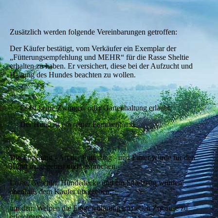
Zusätzlich werden folgende Vereinbarungen getroffen:
Der Käufer bestätigt, vom Verkäufer ein Exemplar der
„Fütterungsempfehlung und MEHR“ für die Rasse Sheltie
erhalten zu haben. Er versichert, diese bei der Aufzucht und
Haltung des Hundes beachten zu wollen.
¨
Es ist keine Zwinger- oder Gartenhaltung erlaubt.
¨
Der Hund ist ein reiner Familienhund.
Die Fütterung - Art der Fütterung - und Futter wurde für den
Hund mitgegeben und besprochen.
Leine, Geschirr, Hundedecke und ein Spielzeug wurden
ebenfalls dem Käufer übergeben,
um dem Welpen die Eingewöhnung im neuen Zuhause zu
erleichtern.