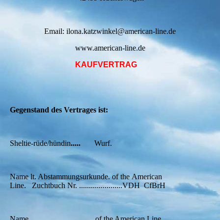
Email: ilona.katzwinkel@american-line.de
www.american-line.de
KAUFVERTRAG
Gegenstand des Vertrages ist:
Sheltie-rüde/hündin
.....
Wurf.
Name lt. Abstammungsurkunde. of the American
Line. Zuchtbuch Nr. ......................VDH CfBrH
Name.......... .......of the American Line.................