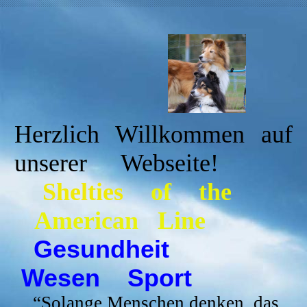
Herzlich Willkommen auf
unserer Webseite!
Shelties
of the
American Line
Gesundheit
Wesen Sport
“
Solange Menschen denken, das