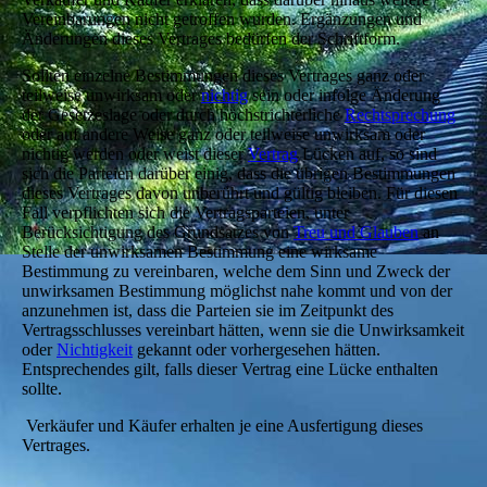
Vereinbarungen nicht getroffen wurden. Ergänzungen und
Änderungen dieses Vertrages bedürfen der Schriftform.
Sollten einzelne Bestimmungen dieses Vertrages ganz oder
teilweise unwirksam oder
nichtig
sein oder infolge Änderung
der Gesetzeslage oder durch höchstrichterliche
Rechtsprechung
oder auf andere Weise ganz oder teilweise unwirksam oder
nichtig werden oder weist dieser
Vertrag
Lücken auf, so sind
sich die Parteien darüber einig, dass die übri­gen Bestimmungen
dieses Vertrages davon unberührt und gültig bleiben. Für diesen
Fall verpflichten sich die Vertragsparteien, unter
Berücksichtigung des Grundsatzes von
Treu und Glauben
an
Stelle der unwirksamen Bestimmung eine wirksame
Bestimmung zu vereinbaren, welche dem Sinn und Zweck der
unwirksamen Bestimmung möglichst nahe kommt und von der
anzunehmen ist, dass die Parteien sie im Zeitpunkt des
Vertragsschlusses vereinbart hätten, wenn sie die Unwirksamkeit
oder
Nichtigkeit
gekannt oder vorhergesehen hätten.
Entsprechendes gilt, falls dieser Vertrag eine Lücke enthalten
sollte.
Verkäufer und Käufer erhalten je eine Ausfertigung dieses
Vertrages.