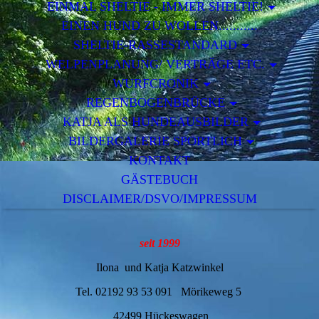
EINMAL SHELTIE - IMMER SHELTIE!
EINEN HUND ZU WOLLEN...........
SHELTIE-RASSESTANDARD
WELPENPLANUNG/ VERTRÄGE ETC.
WURFCRONIK
REGENBOGENBRÜCKE
KATJA ALS HUNDEAUSBILDER
BILDERGALERIE SPORTLICH
KONTAKT
GÄSTEBUCH
DISCLAIMER/DSVO/IMPRESSUM
seit 1999
Ilona und Katja Katzwinkel
Tel. 02192 93 53 091 Mörikeweg 5
42499 Hückeswagen