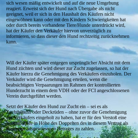
sich wesen mäßig entwickelt und auf die neue Umgebung
reagiert. Erweist sich der Hund nach Übergabe als nicht
geeignet, weil er sich in den Haushalt des Käufers nicht
eingewöhnen kann oder mit den Kindern Schwierigkeiten hat
oder durch bereits vorhandene Tiere/Hunde unterdrückt wird,
hat der Käufer den Verkäufer hiervon unverzüglich zu
informieren, so dass dieser den Hund rechtzeitig zurücknehmen
kann.
Will der Käufer später entgegen ursprünglicher Absicht mit dem
Hund züchten und wird dieser zur Zucht zugelassen, so hat der
Käufer hierzu die Genehmigung des Verkäufers einzuholen. Der
Verkäufer wird die Genehmigung erteilen, wenn die
beabsichtigten Verpaarungen im Rahmen der kontrollierten
Hundezucht in einem dem VDH oder der FCI angeschlossenen
Verein durchgeführt werden.
Setzt der Käufer den Hund zur Zucht ein – sei es als
Zuchthündin oder Deckrüden – ohne zuvor die Genehmigung
des Verkäufers eingeholt zu haben, hat er für den Verstoß eine
Vertragsstrafe in Höhe des Doppelten des in diesem Vertrag als
Kaufpreis ausgewiesenen Betrages zu zahlen.