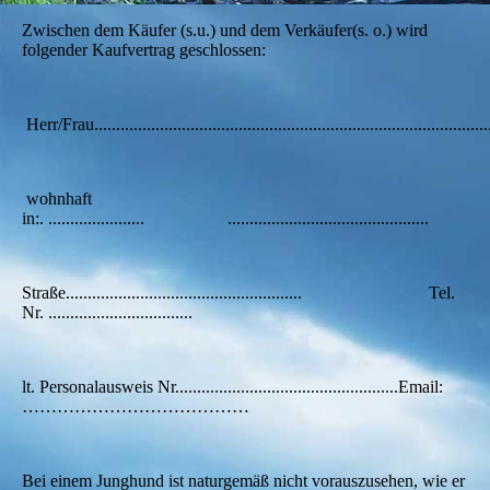
Zwischen dem Käufer (s.u.) und dem Verkäufer(s. o.) wird
folgender Kaufvertrag geschlossen:
Herr/Frau..............................................................
wohnhaft
in:. ...................... ..............................................
Straße...................................................... Tel.
Nr. .................................
lt. Personalausweis Nr...................................................Email:
…………………………………
Bei einem Junghund ist naturgemäß nicht vorauszusehen, wie er